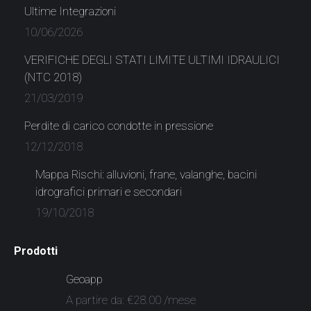
in
in
in
in
in
in
Ultime Integrazioni
new
new
new
new
new
new
10/06/2026
window
window
window
window
window
window
VERIFICHE DEGLI STATI LIMITE ULTIMI IDRAULICI
(NTC 2018)
21/03/2019
Perdite di carico condotte in pressione
12/12/2018
Mappa Rischi: alluvioni, frane, valanghe, bacini
idrografici primari e secondari
19/10/2018
Prodotti
Geoapp
A partire da:
€
28.00
/mese