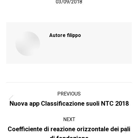
03/09/2018
Autore
filippo
Commento
PREVIOUS
di
Stile
Nuova app Classificazione suoli NTC 2018
dell'anteprima:
navigazione
NEXT
Coefficiente di reazione orizzontale dei pali
Numero