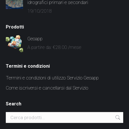
idrografici primari e secondari
19/10/2018
Prodotti
Geoapp
A partire da:
€
28.00
/mese
Termini e condizioni
Termini e condizioni di utilizzo Servizio Geoapp
Come iscriversi e cancellarsi dal Servizio
Search