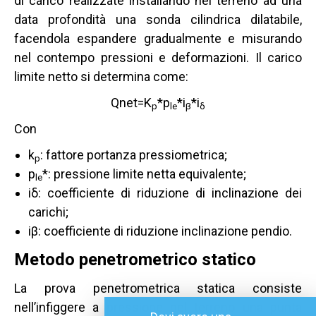
di carico realizzate installando nel terreno ad una
data profondità una sonda cilindrica dilatabile,
facendola espandere gradualmente e misurando
nel contempo pressioni e deformazioni. Il carico
limite netto si determina come:
Qnet=K
*p
*i
*i
p
le
β
δ
Con
k
: fattore portanza pressiometrica;
p
p
*: pressione limite netta equivalente;
le
iδ: coefficiente di riduzione di inclinazione dei
carichi;
iβ: coefficiente di riduzione inclinazione pendio.
Metodo penetrometrico statico
La prova penetrometrica statica consiste
nell’infiggere a pressione nel terreno una punta