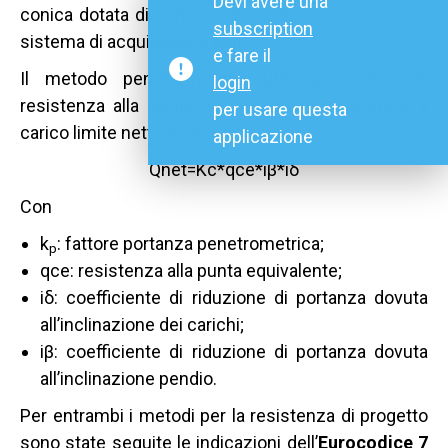
Devi avere una
conica dotata di sensori, alla quale è connesso un
subscription
sistema di acquisizione dati.
e fare il
Il metodo penetrometrico utilizza i valori di
login
resistenza alla punta del penetrometro statico. Il
per usare questa
carico limite netto si determina come:
applicazione
Qnet=Kc*qce*iβ*iδ
Con
k
: fattore portanza penetrometrica;
p
qce: resistenza alla punta equivalente;
iδ: coefficiente di riduzione di portanza dovuta
all’inclinazione dei carichi;
iβ: coefficiente di riduzione di portanza dovuta
all’inclinazione pendio.
Per entrambi i metodi per la resistenza di progetto
sono state seguite le indicazioni dell’
Eurocodice 7