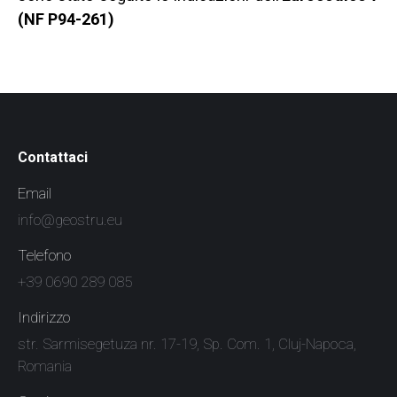
(NF P94-261)
Contattaci
Email
info@geostru.eu
Telefono
+39 0690 289 085
Indirizzo
str. Sarmisegetuza nr. 17-19, Sp. Com. 1, Cluj-Napoca,
Romania