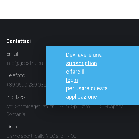
Contattaci
Email
Devi avere una
subscription
info@geostru.eu
e fare il
Telefono
login
+39 0690 289 085
per usare questa
applicazione
Indirizzo
str. Sarmisegetuza nr. 17-19, Sp. Com. 1, Cluj-Napoca,
Romania
Orari
Siamo aperti dalle 9:00 alle 17:00