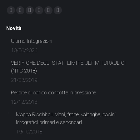
Find us on:
Facebook
X
YouTube
Linkedin
Instagram
Whatsapp
page
page
page
page
page
page
Novità
opens
opens
opens
opens
opens
opens
in
in
in
in
in
in
Ultime Integrazioni
new
new
new
new
new
new
10/06/2026
window
window
window
window
window
window
VERIFICHE DEGLI STATI LIMITE ULTIMI IDRAULICI
(NTC 2018)
21/03/2019
Perdite di carico condotte in pressione
12/12/2018
Mappa Rischi: alluvioni, frane, valanghe, bacini
idrografici primari e secondari
19/10/2018