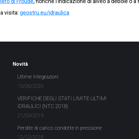
mero di Froude
, nonché l’indicazione di alveo a debole o a
a visita:
geostru.eu/idraulica
Novità
Ultime Integrazioni
10/06/2026
VERIFICHE DEGLI STATI LIMITE ULTIMI
IDRAULICI (NTC 2018)
21/03/2019
Perdite di carico condotte in pressione
12/12/2018