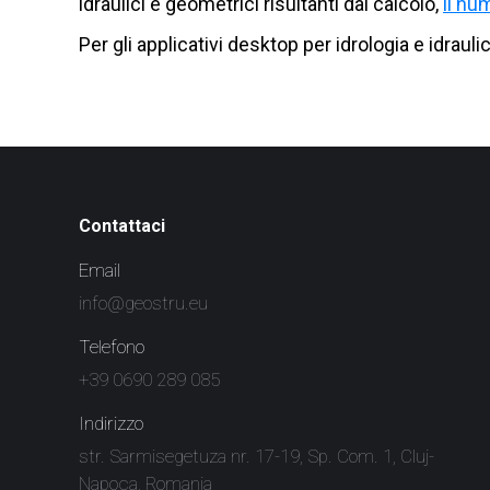
idraulici e geometrici risultanti dal calcolo,
il nu
Per gli applicativi desktop per idrologia e idraulic
Contattaci
Email
info@geostru.eu
Telefono
+39 0690 289 085
Indirizzo
str. Sarmisegetuza nr. 17-19, Sp. Com. 1, Cluj-
Napoca, Romania