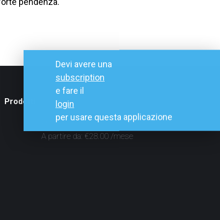
 forte pendenza.
Devi avere una
subscription
e fare il
Prodotti
login
per usare questa applicazione
Geoapp
A partire da:
€
28.00
/mese