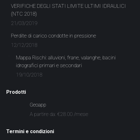
VERIFICHE DEGLI STATI LIMITE ULTIMI IDRAULICI
(NTC 2018)
21/03/2019
Perdite di carico condotte in pressione
12/12/2018
Mappa Rischi: alluvioni, frane, valanghe, bacini
idrografici primari e secondari
19/10/2018
Prodotti
Geoapp
A partire da:
€
28.00
/mese
Termini e condizioni