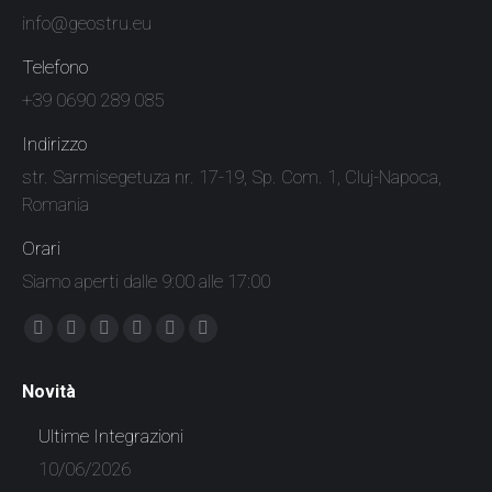
info@geostru.eu
Telefono
+39 0690 289 085
Indirizzo
str. Sarmisegetuza nr. 17-19, Sp. Com. 1, Cluj-Napoca,
Romania
Orari
Siamo aperti dalle 9:00 alle 17:00
Find us on:
Facebook
X
YouTube
Linkedin
Instagram
Whatsapp
page
page
page
page
page
page
Novità
opens
opens
opens
opens
opens
opens
in
in
in
in
in
in
Ultime Integrazioni
new
new
new
new
new
new
10/06/2026
window
window
window
window
window
window