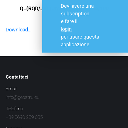
Devi avere una
Q=(RQD/Jn)·(Jr/Ja)·(Jw/SRF)·
σc/100
subscription
e fare il
login
Download…
per usare questa
applicazione
Contattaci
Email
info@geostru.eu
Telefono
+39 0690 289 085