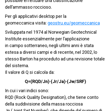
possibile effettuare una classificazione
dell’ammasso roccioso.
Per gli applicativi desktop per la
geomeccanica visita:
geostru.eu/geomeccanica
Sviluppata nel 1974 al Norwegian Geotechnical
Institute essenzialmente per l’applicazione
in campo sotterraneo, negli ultimi anni è stata
estesa a diversi campi e di recente, nel 2002, lo
stesso Barton ha proceduto ad una revisione totale
del sistema.
Il valore di Q si calcola da:
Q=(RQD/Jn)·(Jr/Ja)·(Jw/SRF)
In cui i vari indici sono:
RQD (Rock Quality Designation), che tiene conto
della suddivisione della massa rocciosa
Jn (Joint Set Number), che dipende dal numero di