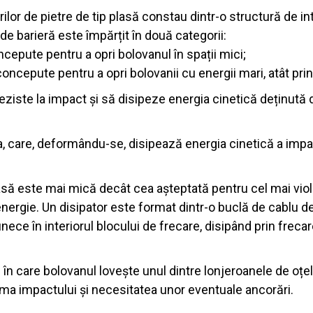
rilor de pietre de tip plasă constau dintr-o structură de i
 de barieră este împărțit în două categorii:
oncepute pentru a opri bolovanul în spații mici;
 concepute pentru a opri bolovanii cu energii mari, atât prin 
reziste la impact și să disipeze energia cinetică deținută 
a, care, deformându-se, disipează energia cinetică a impa
lasă este mai mică decât cea așteptată pentru cel mai vio
e energie. Un disipator este format dintr-o buclă de cablu 
nece în interiorul blocului de frecare, disipând prin freca
în care bolovanul lovește unul dintre lonjeroanele de oțel 
urma impactului și necesitatea unor eventuale ancorări.