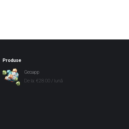
Produse
Geoapp
De la:
€
28.00
/ lună