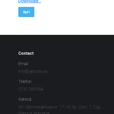
Download…
Apri
Contact
Email
info@geostru.eu
Telefon
0737 283 854
Adresă
str. Sarmisegetuza nr. 17-19, Sp. Com. 1, Cluj-
Napoca, Romania