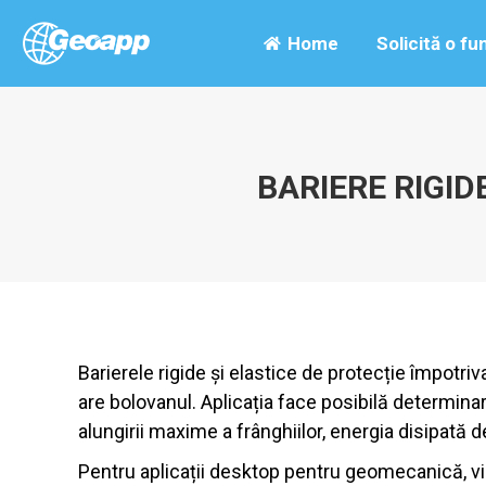
Home
Solicită o fu
BARIERE RIGID
Barierele rigide și elastice de protecție împotriv
are bolovanul. Aplicația face posibilă determina
alungirii maxime a frânghiilor, energia disipată 
Pentru aplicații desktop pentru geomecanică, viz