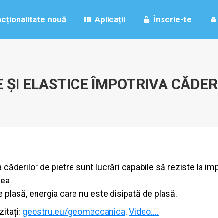
ncționalitate nouă
Aplicații
Înscrie-te
E ȘI ELASTICE ÎMPOTRIVA CĂDER
a căderilor de pietre sunt lucrări capabile să reziste la i
rea
de plasă, energia care nu este disipată de plasă.
itați:
geostru.eu/geomeccanica
.
Video….