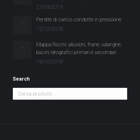
21/03/2019
Perdite di carico condotte in pressione
12/12/2018
Mappa Rischi: alluvioni, frane, valanghe,
bacini idrografici primari e secondari
19/10/2018
Search