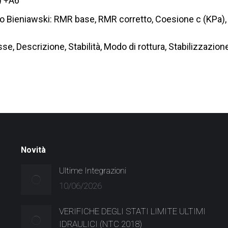
) +A6
 Bieniawski: RMR base, RMR corretto, Coesione c (KPa), 
 Descrizione, Stabilità, Modo di rottura, Stabilizzazion
Novità
Ultime Integrazioni
10/06/2026
VERIFICHE DEGLI STATI LIMITE ULTIMI
IDRAULICI (NTC 2018)