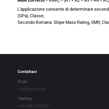
RMR corretto
= RMR
= (A1 + A2 + A3 + A4 + A5
c
L’applicazione consente di determinare secondo
(GPa), Classe;
Secondo Romana: Slope Mass Rating, SMR, Classe,
Contattaci
Email
info@geostru.eu
Telefono
+39 0690 289 085