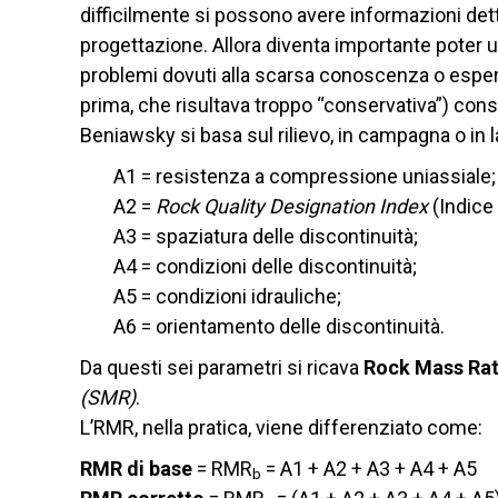
difficilmente si possono avere informazioni dett
progettazione. Allora diventa importante poter 
problemi dovuti alla scarsa conoscenza o esperi
prima, che risultava troppo “conservativa”) cons
Beniawsky si basa sul rilievo, in campagna o in la
A1 = resistenza a compressione uniassiale;
A2 =
Rock Quality Designation Index
(Indice
A3 = spaziatura delle discontinuità;
A4 = condizioni delle discontinuità;
A5 = condizioni idrauliche;
A6 = orientamento delle discontinuità.
Da questi sei parametri si ricava
Rock Mass Rat
(SMR)
.
L’RMR, nella pratica, viene differenziato come:
RMR di base
= RMR
= A1 + A2 + A3 + A4 + A5
b